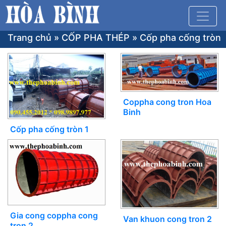
Trang chủ
»
CỐP PHA THÉP
»
Cốp pha cống tròn
Coppha cong tron Hoa
Binh
Cốp pha cống tròn 1
Gia cong coppha cong
Van khuon cong tron 2
tron 2