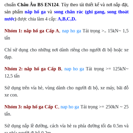
chuẩn
Châu Âu BS EN124
. Tùy theo tải thiết kế và nơi nắp đặt,
sản phẩm
nắp hố ga
và
song chắn rác
(
ghi gang
, song thoát
nước
)
được chia làm 4 cấp:
A,B,C,D.
Nhóm 1:
nắp hố ga
Cấp A
,
nap ho ga
Tải trọng >
15kN~ 1,5
=
tấn
Chỉ sử dụng cho những nơi dành riêng cho người đi bộ hoặc xe
đạp.
Nhóm 2:
nắp hố ga
Cấp B
,
nap ho ga
Tải trọng >= 125kN~
12,5 tấn
Sử dụng trên vỉa hè, vùng dành cho người đi bộ, xe máy, bãi đỗ
xe con.
Nhóm 3:
nắp hố ga
Cấp C
,
nap ho ga
Tải trọng >= 250kN ~ 25
tấn.
Sử dụng nắp lề đường, cách vỉa hè ra phía đường tối đa 0.5m và
ra phía người đi bộ 0.2m.