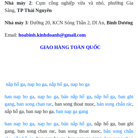
Nhà máy 2
: Cụm công nghiệp vừa và nhỏ, phường Gia
Sàng,
TP Thái Nguyên
Nhà máy 3
: Đường 20, KCN Sóng Thần 2, Dĩ An,
Bình Dương
Email:
hoabinh.kinhdoanh@gmail.com
GIAO HÀNG TOÀN QUỐC
nắp hố ga
,
nap ho ga
,
nắp hố ga
,
nap ho ga
ban nap ho ga
,
nap ho ga
,
bán nắp hố ga
,
nắp hố ga
,
ban ghi
gang
,
ban song chan rac
, ban song thoat nuoc,
bán song chắn rác
,
nắp hố ga, ban nap ho ga,
ban nap ga gang
ban nap ho ga
,
nap ho ga
,
bán nắp hố ga
, nắp hố ga, ban ghi
gang, ban song chan rac, ban song thoat nuoc,
bán song chắn