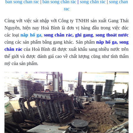
ban song chan rac
|
bán
song chắn rác
|
song chắn rác
|
song chan
rac
Cùng với việc sát nhập với Công ty TNHH sản xuất Gang Thái
Nguyên, hiện nay Hoà Bình là đơn vị hàng đầu trong việc đúc
các loại
nắp hố ga
,
song chắn rác, ghi gang
,
song thoát nước
cùng các sản phẩm bằng gang khác. Sản phẩm
nắp hố ga,
song
chắn rác
của Hoà Bình đã được xuất khẩu sang nhiều nước trên
thế giới và được đánh giá cao về chất lượng cũng như tính thẩm
mỹ của sản phẩm.