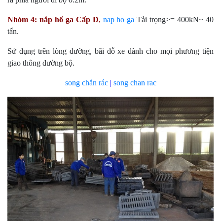
Nhóm 4:
nắp hố ga
Cấp D
,
nap ho ga
Tải trọng>= 400kN~ 40
tấn.
Sử dụng trên lòng đường, bãi đỗ xe dành cho mọi phương tiện
giao thông đường bộ.
song chắn rác
|
song chan rac