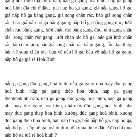
gang hoà bình địa chỉ ở đâu, nắp ga gang hoà bình, nắp ga gang
hoà bình địa chỉ ở đâu, gia nap ho ga gang, giá nắp gang hố ga,
giá nắp hố ga bằng gang, giá song chắn rác, báo giá song chắn
rác, báo giá nắp hố ga bằng gang, nắp hố ga bằng gang đúc, lưới
chắn rác bằng gang, lưới chắn rác bằng gang đúc, tấm gang chắn
rác, song chắn rác gang, lưới chắn rác hố ga, báo giá lưới chắn
rác, tấm đan rãnh, báo giá song chắn rác bằng gang, tấm đan thép,
bản vẽ song chắn rác, bản vẽ nắp hố ga, bản vẽ nắp hố ga gang,
nắp hố ga giá rẻ Hoà Bình
nắp ga gang đúc gang hoà bình, nắp ga gang nhà máy đúc gang
hoà bình, nắp ga gang thép hoà bình, nap ga gang
thephoabinh.com, nap ga gang duc gang hoa binh, nap ga gang
nha may duc gang hoa binh, nhà máy đúc gang hoà bình, nha
may duc gang thep hoa binh, xưởng đúc gang hoà bình, xuong
duc gang thep hoa binh, ban nap ho ga, bán nắp hố ga, nap ho ga,
nắp hố ga, nắp hố ga hoà bình muốn mua tìm ở đâu ? địa chỉ mua
nắp hố ga giá rẻ hoà bình ?