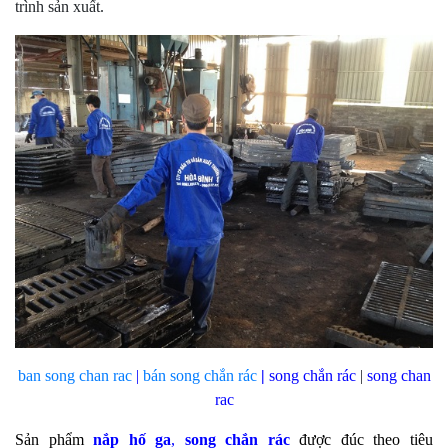
trình sản xuất.
ban song chan rac
|
bán
song chắn rác
|
song chắn rác
|
song chan
rac
Sản phẩm
nắp hố ga
,
song chắn rác
được đúc theo tiêu