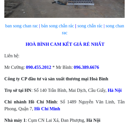
ban song chan rac
|
bán
song chắn rác
|
song chắn rác
|
song chan
rac
HOÀ BÌNH CAM KẾT GIÁ RẺ NHẤT
Liên hệ:
Mr Cường:
090.455.2012
* Mr Bình:
096.389.6676
Công ty CP đầu tư và sản xuất thương mại Hoà Bình
Trụ sở tại HN
: Số 140 Trần Bình, Mai Dịch, Cầu Giấy,
Hà Nội
Chi nhánh Hồ Chí Minh
: Số 1489 Nguyễn Văn Linh, Tân
Phong, Quận 7,
Hồ Chí Minh
Nhà máy 1
: Cụm CN Lai Xá, Đan Phượng,
Hà Nội