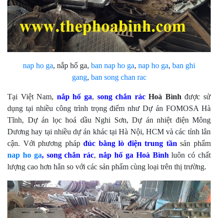
nap ho ga
, nắp hố ga,
ban nap ho ga
,
nap ho ga
,
ban ghi
gang
,
ban song chan rac
Tại Việt Nam,
nắp hố ga
,
song chắn rác
Hoà Bình
được sử
dụng tại nhiều công trình trọng điểm như Dự án FOMOSA Hà
Tĩnh, Dự án lọc hoá dầu Nghi Sơn, Dự án nhiệt điện Mông
Dương hay tại nhiều dự án khác tại Hà Nội, HCM và các tỉnh lân
cận. Với phương pháp
đúc bằng lò điện trung tần
sản phẩm
nap ho ga
, song chắn rác
,
nắp hố ga
Hoà Bình
luôn có chất
lượng cao hơn hẳn so với các sản phẩm cùng loại trên thị trường.