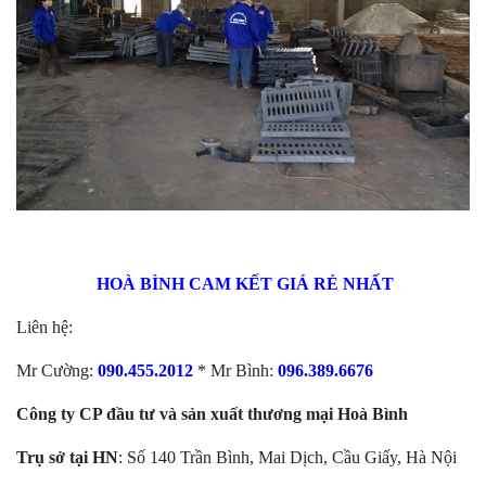
HOÀ BÌNH CAM KẾT GIÁ RẺ NHẤT
Liên hệ:
Mr Cường:
090.455.2012
* Mr Bình:
096.389.6676
Công ty CP đầu tư và sản xuất thương mại Hoà Bình
Trụ sở tại HN
: Số 140 Trần Bình, Mai Dịch, Cầu Giấy, Hà Nội