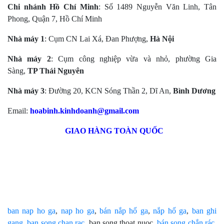
Chi nhánh Hồ Chí Minh
: Số 1489 Nguyễn Văn Linh, Tân
Phong, Quận 7, Hồ Chí Minh
Nhà máy 1
: Cụm CN Lai Xá, Đan Phượng,
Hà Nội
Nhà máy 2
: Cụm công nghiệp vừa và nhỏ, phường Gia
Sàng,
TP Thái Nguyên
Nhà máy 3
: Đường 20, KCN Sóng Thần 2, Dĩ An,
Bình Dương
Email:
hoabinh.kinhdoanh@gmail.com
GIAO HÀNG TOÀN QUỐC
ban nap ho ga
,
nap ho ga
,
bán nắp hố ga
,
nắp hố ga
,
ban ghi
gang
,
ban song chan rac
, ban song thoat nuoc,
bán song chắn rác
,