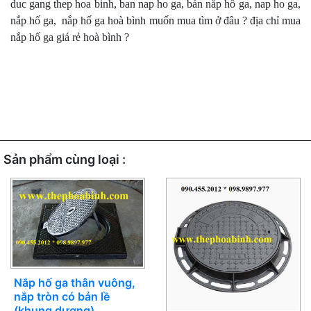
duc gang thep hoa binh, ban nap ho ga, bán nắp hố ga, nap ho ga,
nắp hố ga, nắp hố ga hoà bình muốn mua tìm ở đâu ? địa chỉ mua
nắp hố ga giá rẻ hoà bình ?
Sản phẩm cùng loại :
Nắp hố ga thân vuông,
nắp tròn có bản lề
(khung dương)