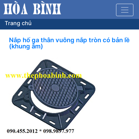
Trang chủ
Nắp hố ga thân vuông nắp tròn có bản lề
(khung âm)