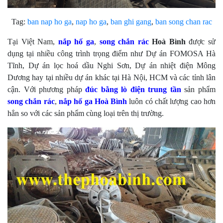
Tag:
ban nap ho ga
,
nap ho ga
,
ban ghi gang
,
ban song chan rac
Tại Việt Nam,
nắp hố ga
,
song chắn rác
Hoà Bình
được sử
dụng tại nhiều công trình trọng điểm như Dự án FOMOSA Hà
Tĩnh, Dự án lọc hoá dầu Nghi Sơn, Dự án nhiệt điện Mông
Dương hay tại nhiều dự án khác tại Hà Nội, HCM và các tỉnh lân
cận. Với phương pháp
đúc bằng lò điện trung tần
sản phẩm
song chắn rác
,
nắp hố ga
Hoà Bình
luôn có chất lượng cao hơn
hẳn so với các sản phẩm cùng loại trên thị trường.