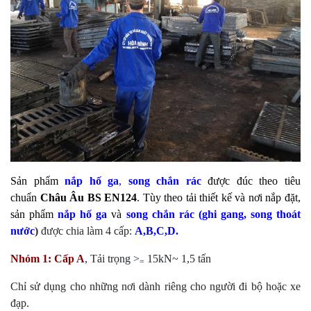
Sản phẩm
nắp hố ga
,
song chắn rác
được đúc theo tiêu
chuẩn
Châu Âu BS EN124
. Tùy theo tải thiết kế và nơi nắp đặt,
sản phẩm
nắp hố ga
và
song chắn rác
(
ghi gang
, song thoát
nước
)
được chia làm 4 cấp:
A,B,C,D.
Nhóm 1:
Cấp A
, Tải trọng >
15kN~ 1,5 tấn
=
Chỉ sử dụng cho những nơi dành riêng cho người đi bộ hoặc xe
đạp.