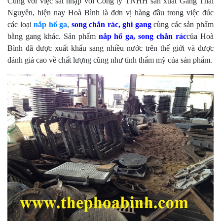
Cùng với việc sát nhập với Công ty TNHH sản xuất Gang Thái
Nguyên, hiện nay Hoà Bình là đơn vị hàng đầu trong việc đúc
các loại
nắp hố ga
,
song chắn rác, ghi gang
cùng các sản phẩm
bằng gang khác. Sản phẩm
nắp hố ga,
song chắn rác
của Hoà
Bình đã được xuất khẩu sang nhiều nước trên thế giới và được
đánh giá cao về chất lượng cũng như tính thẩm mỹ của sản phẩm.