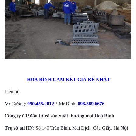
HOÀ BÌNH CAM KẾT GIÁ RẺ NHẤT
Liên hệ:
Mr Cường:
090.455.2012
* Mr Bình:
096.389.6676
Công ty CP đầu tư và sản xuất thương mại Hoà Bình
Trụ sở tại HN
: Số 140 Trần Bình, Mai Dịch, Cầu Giấy, Hà Nội