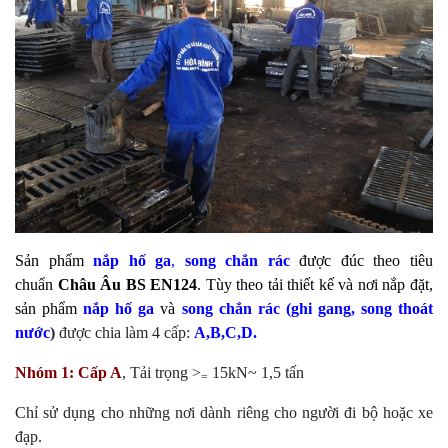
Sản phẩm
nắp hố ga
,
song chắn rác
được đúc theo tiêu
chuẩn
Châu Âu BS EN124
. Tùy theo tải thiết kế và nơi nắp đặt,
sản phẩm
nắp hố ga
và
song chắn rác
(
ghi gang
, song thoát
nước
)
được chia làm 4 cấp:
A,B,C,D.
Nhóm 1:
Cấp A
, Tải trọng >
15kN~ 1,5 tấn
=
Chỉ sử dụng cho những nơi dành riêng cho người đi bộ hoặc xe
đạp.