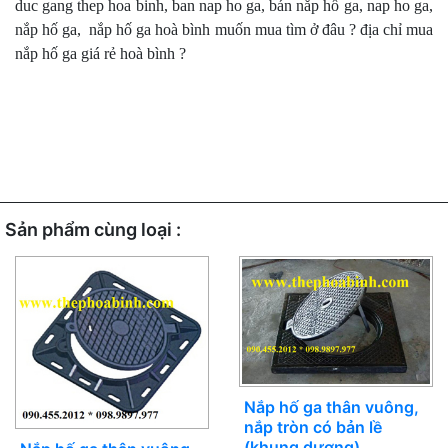
duc gang thep hoa binh, ban nap ho ga, bán nắp hố ga, nap ho ga,
nắp hố ga, nắp hố ga hoà bình muốn mua tìm ở đâu ? địa chỉ mua
nắp hố ga giá rẻ hoà bình ?
Sản phẩm cùng loại :
Nắp hố ga thân vuông,
nắp tròn có bản lề
(khung dương)