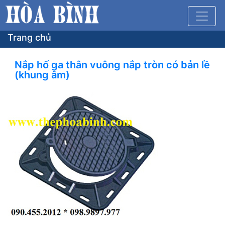
Trang chủ
Nắp hố ga thân vuông nắp tròn có bản lề
(khung âm)