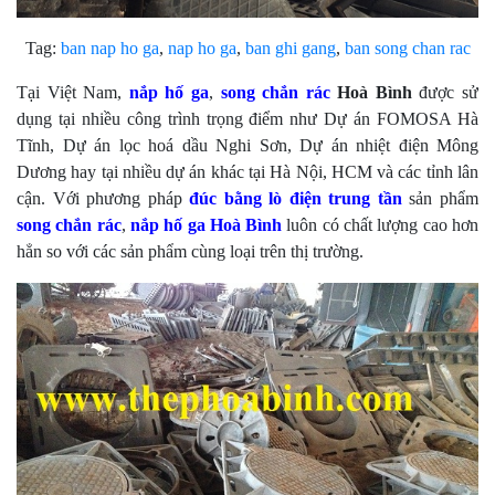
Tag:
ban nap ho ga
,
nap ho ga
,
ban ghi gang
,
ban song chan rac
Tại Việt Nam,
nắp hố ga
,
song chắn rác
Hoà Bình
được sử
dụng tại nhiều công trình trọng điểm như Dự án FOMOSA Hà
Tĩnh, Dự án lọc hoá dầu Nghi Sơn, Dự án nhiệt điện Mông
Dương hay tại nhiều dự án khác tại Hà Nội, HCM và các tỉnh lân
cận. Với phương pháp
đúc bằng lò điện trung tần
sản phẩm
song chắn rác
,
nắp hố ga
Hoà Bình
luôn có chất lượng cao hơn
hẳn so với các sản phẩm cùng loại trên thị trường.