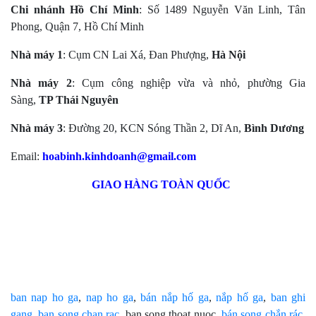
Chi nhánh Hồ Chí Minh
: Số 1489 Nguyễn Văn Linh, Tân
Phong, Quận 7, Hồ Chí Minh
Nhà máy 1
: Cụm CN Lai Xá, Đan Phượng,
Hà Nội
Nhà máy 2
: Cụm công nghiệp vừa và nhỏ, phường Gia
Sàng,
TP Thái Nguyên
Nhà máy 3
: Đường 20, KCN Sóng Thần 2, Dĩ An,
Bình Dương
Email:
hoabinh.kinhdoanh@gmail.com
GIAO HÀNG TOÀN QUỐC
ban nap ho ga
,
nap ho ga
,
bán nắp hố ga
,
nắp hố ga
,
ban ghi
gang
,
ban song chan rac
, ban song thoat nuoc,
bán song chắn rác
,