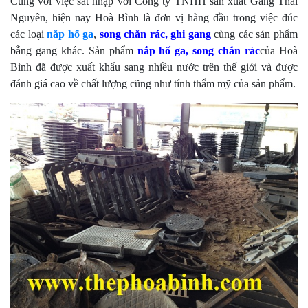
Cùng với việc sát nhập với Công ty TNHH sản xuất Gang Thái
Nguyên, hiện nay Hoà Bình là đơn vị hàng đầu trong việc đúc
các loại
nắp hố ga
,
song chắn rác, ghi gang
cùng các sản phẩm
bằng gang khác. Sản phẩm
nắp hố ga,
song chắn rác
của Hoà
Bình đã được xuất khẩu sang nhiều nước trên thế giới và được
đánh giá cao về chất lượng cũng như tính thẩm mỹ của sản phẩm.